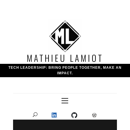
Skip
to
content
MATHIEU LAMIOT
TECH LEADERSHIP: BRING PEOPLE TOGETHER, MAKE AN
IMPACT.
Primary
Menu